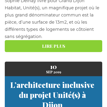
Sophie Delhay livre pour Grand Dijon
Habitat, Unité(s), un magnifique projet où le
plus grand dénominateur commun est la
pièce, d’une surface de 13m2, et où les
différents types de logements se côtoient
sans ségrégation.
LIRE PLUS
10
SEP
2019
L’architecture inclusive
du projet Unité(s) à
Dijon